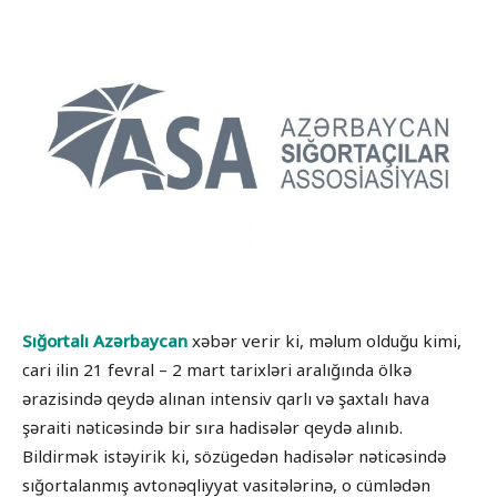
Sığortalı Azərbaycan
xəbər verir ki, məlum olduğu kimi,
cari ilin 21 fevral – 2 mart tarixləri aralığında ölkə
ərazisində qeydə alınan intensiv qarlı və şaxtalı hava
şəraiti nəticəsində bir sıra hadisələr qeydə alınıb.
Bildirmək istəyirik ki, sözügedən hadisələr nəticəsində
sığortalanmış avtonəqliyyat vasitələrinə, o cümlədən