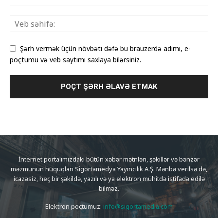
Şərh vermək üçün növbəti dəfə bu brauzerdə adımı, e-
poçtumu və veb saytımı saxlaya bilərsiniz.
İnternet portalımızdakı bütün xəbər mətnləri, şəkillər və bənzər
məzmunun hüquqları Sigortamedya Yayıncılık A.Ş. Mənbə verilsə də,
icazəsiz, heç bir şəkildə, yazılı və ya elektron mühitdə istifadə edilə
bilməz.
Elektron poçtumuz:
info@sigortamedia.com