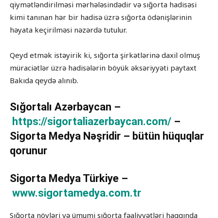
qiymətləndirilməsi mərhələsindədir və sığorta hadisəsi
kimi tanınan hər bir hadisə üzrə sığorta ödənişlərinin
həyata keçirilməsi nəzərdə tutulur.
Qeyd etmək istəyirik ki, sığorta şirkətlərinə daxil olmuş
müraciətlər üzrə hadisələrin böyük əksəriyyəti paytaxt
Bakıda qeydə alınıb.
Sığortalı Azərbaycan –
https://sigortaliazerbaycan.com/
–
Sigorta Medya Nəşridir – bütün hüquqlar
qorunur
Sigorta Medya Türkiye –
www.sigortamedya.com.tr
Sığorta növləri və ümumi sığorta fəaliyyətləri haqqında