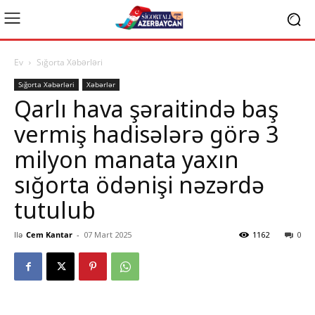
Ev
Sığorta Xəbərləri
Sığorta Xəbərləri
Xəbərlər
Qarlı hava şəraitində baş
vermiş hadisələrə görə 3
milyon manata yaxın
sığorta ödənişi nəzərdə
tutulub
Ilə
Cem Kantar
-
07 Mart 2025
1162
0