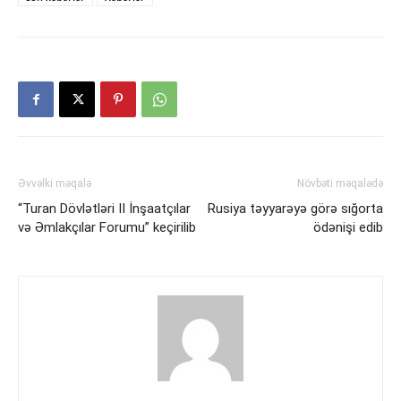
Əvvəlki məqalə
Növbəti məqalədə
“Turan Dövlətləri II İnşaatçılar
Rusiya təyyarəyə görə sığorta
və Əmlakçılar Forumu” keçirilib
ödənişi edib