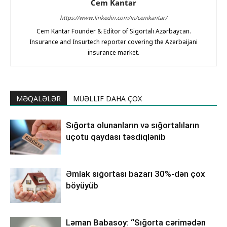
Cem Kantar
https://www.linkedin.com/in/cemkantar/
Cem Kantar Founder & Editor of Sigortalı Azərbaycan.
Insurance and Insurtech reporter covering the Azerbaijani
insurance market.
MƏQALƏLƏR
MÜƏLLIF DAHA ÇOX
Sığorta olunanların və sığortalıların
uçotu qaydası təsdiqlənib
Əmlak sığortası bazarı 30%-dən çox
böyüyüb
Ləman Babasoy: “Sığorta cərimədən