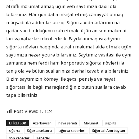
ətraflı məlumat almaq üçün veb saytımıza daxil ola
bilərsiniz. Hər gün daha inkişaf etmiş cəmiyyət olmaq
məqsədi ilə addımlar atırıq. Sığorta xidmətlərinin nə
qədər vacib olduğunu izah etmək, üçün ən son məlumat
ları və xəbərləri daxil edirik. Faydalanmaq istədiyiniz
sığorta növləri haqqında ətraflı məlumat əldə etmək üçün
saytımıza nəzər yetirə bilərsiniz. Saytımız vasitəsi ilə eyni
zamanda həm fərdi həm korporativ sığorta növləri ilə
tanış ola və bütün suallarınıza dərhal cavab ala bilərsiniz.
Bizim saytımızın köməyi ilə şəxsi pensiya və həyat
sığortası ilə bağlı maraqlandığınız bütün suallara cavab
tapa bilərsiniz.
Post Views:
1. 124
ETIKETLƏR
Azərbaycan
hava şəraiti
Məlumat
sigorta
sığorta
Sığorta sektoru
sığorta xəbərləri
Sığortalı Azərbaycan
son xəbərlər
Xəbərlər