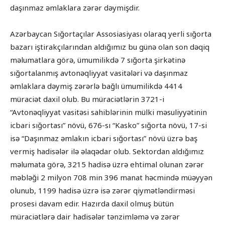
daşınmaz əmlaklara zərər dəymişdir.
Azərbaycan Sığortaçılar Assosiasiyası olaraq yerli sığorta
bazarı iştirakçılarından aldığımız bu günə olan son dəqiq
məlumatlara görə, ümumilikdə 7 sığorta şirkətinə
sığortalanmış avtonəqliyyat vasitələri və daşınmaz
əmlaklara dəymiş zərərlə bağlı ümumilikdə 4414
müraciət daxil olub. Bu müraciətlərin 3721-i
“Avtonəqliyyat vasitəsi sahiblərinin mülki məsuliyyətinin
icbari sığortası” növü, 676-sı “Kasko” sığorta növü, 17-si
isə “Daşınmaz əmlakın icbari sığortası” növü üzrə baş
vermiş hadisələr ilə əlaqədar olub. Sektordan aldığımız
məlumata görə, 3215 hadisə üzrə ehtimal olunan zərər
məbləği 2 milyon 708 min 396 manat həcmində müəyyən
olunub, 1199 hadisə üzrə isə zərər qiymətləndirməsi
prosesi davam edir. Hazırda daxil olmuş bütün
müraciətlərə dair hadisələr tənzimləmə və zərər