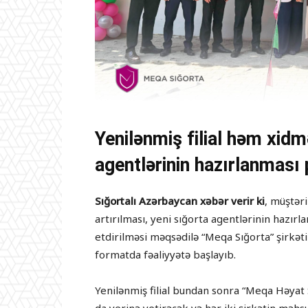
Yenilənmiş filial həm xid
agentlərinin hazırlanması
Sığortalı Azərbaycan xəbər verir ki
, müştəri
artırılması, yeni sığorta agentlərinin hazırl
etdirilməsi məqsədilə “Meqa Sığorta” şirkətin
formatda fəaliyyətə başlayıb.
Yenilənmiş filial bundan sonra “Meqa Həyat 