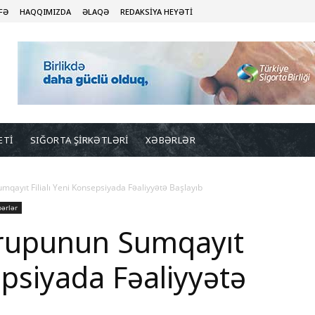
FƏ
HAQQIMIZDA
ƏLAQƏ
REDAKSİYA HEYƏTİ
ETİ
SIĞORTA ŞİRKƏTLƏRİ
XƏBƏRLƏR
qayıt Filialı Yeni Konsepsiyada Fəaliyyətə Başlayıb
ərlər
rupunun Sumqayıt
sepsiyada Fəaliyyətə