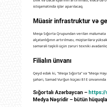
bilik və bacarıqlarının artırılması, eləcə də 
istiqamətində işlər aparılacaq.
Müasir infrastruktur və g
Meqa Sığorta Qrupundan verilən məlumata gör
əlçatanlığının artırılması, müştərilərə yüksə
səmərəli təşkili üçün zəruri texniki avadanlı
Filialın ünvanı
Qeyd edək ki, “Meqa Sığorta” və “Meqa Həyat 
şəhəri, Səməd Vurğun küçəsi 81E ünvanında 
Sığortalı Azərbaycan –
https:/
Medya Nəşridir – bütün hüquqla