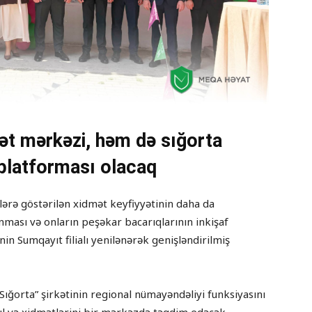
mət mərkəzi, həm də sığorta
 platforması olacaq
lərə göstərilən xidmət keyfiyyətinin daha da
anması və onların peşəkar bacarıqlarının inkişaf
in Sumqayıt filialı yenilənərək genişləndirilmiş
Sığorta” şirkətinin regional nümayəndəliyi funksiyasını