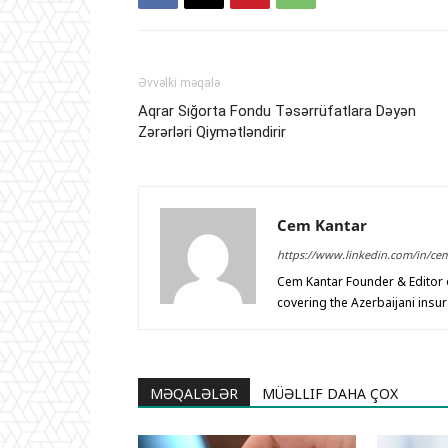
Əvvəlki məqalə
Aqrar Sığorta Fondu Təsərrüfatlara Dəyən
Zərərləri Qiymətləndirir
Cem Kantar
https://www.linkedin.com/in/ce
Cem Kantar Founder & Editor o
covering the Azerbaijani insu
MƏQALƏLƏR
MÜƏLLIF DAHA ÇOX