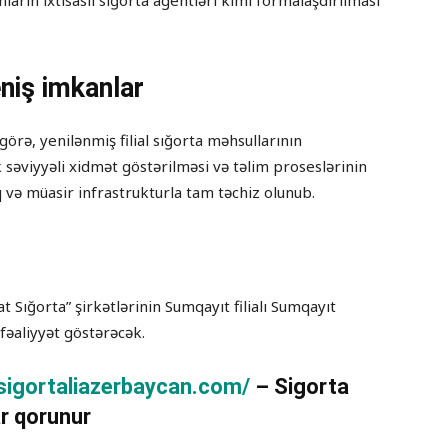
onların ixtisaslı sığorta agentləri kimi formalaşdırılması
eniş imkanlar
ə, yenilənmiş filial sığorta məhsullarının
k səviyyəli xidmət göstərilməsi və təlim proseslərinin
q və müasir infrastrukturla tam təchiz olunub.
Sığorta” şirkətlərinin Sumqayıt filialı Sumqayıt
fəaliyyət göstərəcək.
/sigortaliazerbaycan.com/
– Sigorta
r qorunur