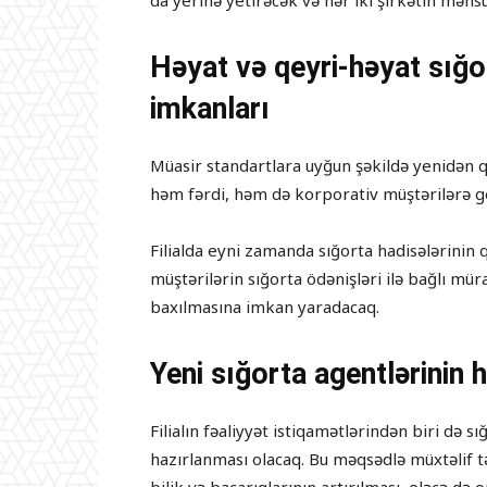
da yerinə yetirəcək və hər iki şirkətin məh
Həyat və qeyri-həyat sığo
imkanları
Müasir standartlara uyğun şəkildə yenidən qu
həm fərdi, həm də korporativ müştərilərə g
Filialda eyni zamanda sığorta hadisələrinin 
müştərilərin sığorta ödənişləri ilə bağlı mür
baxılmasına imkan yaradacaq.
Yeni sığorta agentlərinin
Filialın fəaliyyət istiqamətlərindən biri də
hazırlanması olacaq. Bu məqsədlə müxtəlif tə