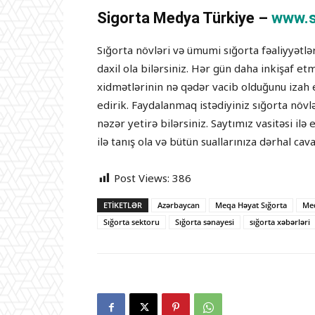
Sigorta Medya Türkiye –
www.s
Sığorta növləri və ümumi sığorta fəaliyyətl
daxil ola bilərsiniz. Hər gün daha inkişaf e
xidmətlərinin nə qədər vacib olduğunu izah 
edirik. Faydalanmaq istədiyiniz sığorta növ
nəzər yetirə bilərsiniz. Saytımız vasitəsi i
ilə tanış ola və bütün suallarınıza dərhal cav
Post Views:
386
ETIKETLƏR
Azərbaycan
Meqa Həyat Sığorta
Meq
Sığorta sektoru
Sığorta sənayesi
sığorta xəbərləri