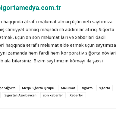
igortamedya.com.tr
əri haqqında ətraflı məlumat almaq üçün veb saytımıza
tmiş cəmiyyət olmaq məqsədi ilə addımlar atırıq. Sığorta
etmək, üçün ən son məlumat ları və xəbərləri daxil
ləri haqqında ətraflı məlumat əldə etmək üçün saytımıza
lə eyni zamanda həm fərdi həm korporativ sığorta növləri
ab ala bilərsiniz. Bizim saytımızın köməyi ilə şəxsi
a Sığorta
Meqa Sığorta Qrupu
Məlumat
sigorta
sığorta
Sığortalı Azərbaycan
son xəbərlər
Xəbərlər