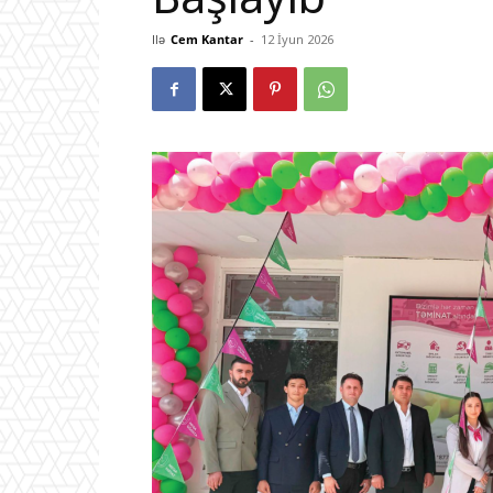
Ilə
Cem Kantar
-
12 İyun 2026