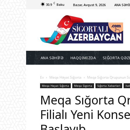
C
30.9
Baku
Bazar, Avqust 9, 2026
ANA SƏHİ
ANA SƏHİFƏ
HAQQIMIZDA
SIĞORTA QƏZ
Ev
Meqa Həyat Sığorta
Meqa Sığorta Qrupunun Sum
Meqa Həyat Sığorta
Meqa Sigorta
Sığorta Xəbərləri
Xəb
Meqa Sığorta Q
Filialı Yeni Kon
Başlayıb