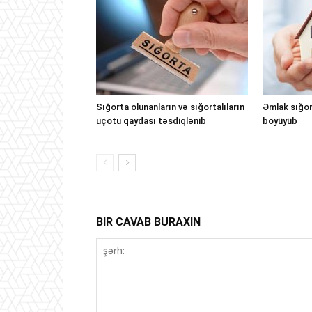
Sığorta olunanların və sığortalıların
Əmlak sığor
uçotu qaydası təsdiqlənib
böyüyüb
BIR CAVAB BURAXIN