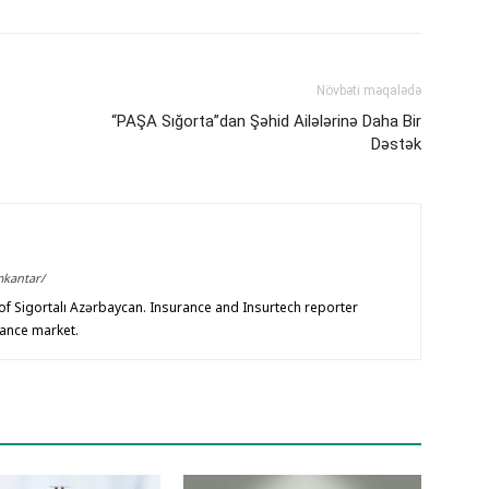
Növbəti məqalədə
“PAŞA Sığorta”dan Şəhid Ailələrinə Daha Bir
Dəstək
mkantar/
f Sigortalı Azərbaycan. Insurance and Insurtech reporter
rance market.