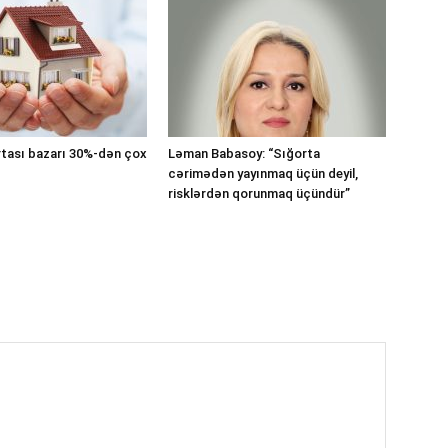
tası bazarı 30%-dən çox
Ləman Babasoy: “Sığorta
cərimədən yayınmaq üçün deyil,
risklərdən qorunmaq üçündür”