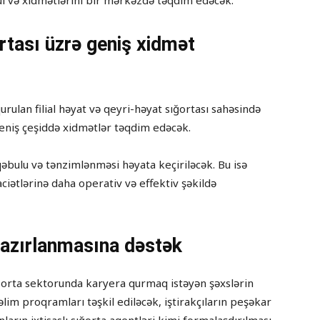
sul və xidmətlərini bir mərkəzdə təqdim edəcək.
rtası üzrə geniş xidmət
rulan filial həyat və qeyri-həyat sığortası sahəsində
eniş çeşiddə xidmətlər təqdim edəcək.
qəbulu və tənzimlənməsi həyata keçiriləcək. Bu isə
aciətlərinə daha operativ və effektiv şəkildə
 hazırlanmasına dəstək
 sığorta sektorunda karyera qurmaq istəyən şəxslərin
lim proqramları təşkil ediləcək, iştirakçıların peşəkar