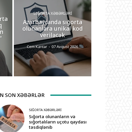
SIĞORTA XƏBƏRLƏRI
rta
Azərbaycanda sığorta
q
olunanlara unikal kod
ən
veriləcək
”
Cem Kantar
-
07 Avqust 2026
N SON XƏBƏRLƏR
SIĞORTA XƏBƏRLƏRI
Sığorta olunanların və
sığortalıların uçotu qaydası
təsdiqlənib