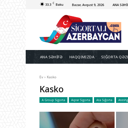
C
33.3
Baku
Bazar, Avqust 9, 2026
ANA SƏHİ
ANA SƏHİFƏ
HAQQIMIZDA
SIĞORTA QƏZ
Ev
Kasko
Kasko
A Group Sigorta
Aqrar Sigorta
Ata Sığorta
Ateshg