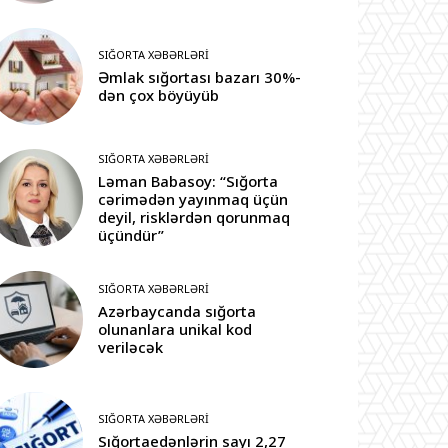
SIĞORTA XƏBƏRLƏRI
Əmlak sığortası bazarı 30%-
dən çox böyüyüb
SIĞORTA XƏBƏRLƏRI
Ləman Babasoy: “Sığorta
cərimədən yayınmaq üçün
deyil, risklərdən qorunmaq
üçündür”
SIĞORTA XƏBƏRLƏRI
Azərbaycanda sığorta
olunanlara unikal kod
veriləcək
SIĞORTA XƏBƏRLƏRI
Sığortaedənlərin sayı 2,27