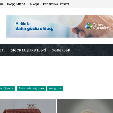
FƏ
HAQQIMIZDA
ƏLAQƏ
REDAKSİYA HEYƏTİ
ETİ
SIĞORTA ŞİRKƏTLƏRİ
XƏBƏRLƏR
ah Sigorta
Avtomobil sığortası
Azsığorta