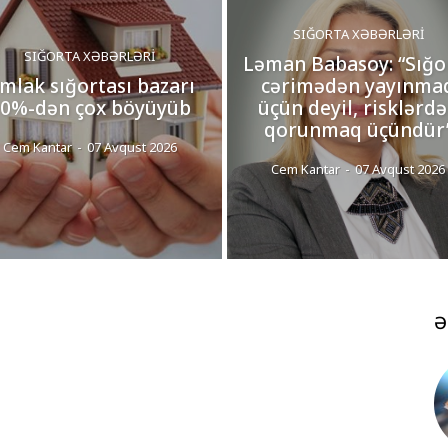
SIĞORTA XƏBƏRLƏRI
SIĞORTA XƏBƏRLƏRI
Ləman Babasoy: “Sığo
mlak sığortası bazarı
cərimədən yayınma
0%-dən çox böyüyüb
üçün deyil, risklərd
qorunmaq üçündür
Cem Kantar
-
07 Avqust 2026
Cem Kantar
-
07 Avqust 2026
Ə