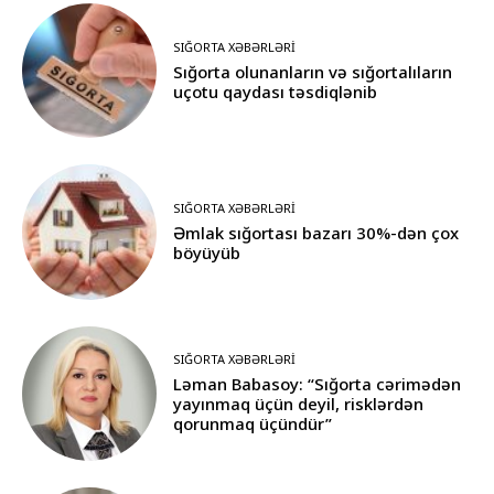
SIĞORTA XƏBƏRLƏRI
Sığorta olunanların və sığortalıların
uçotu qaydası təsdiqlənib
SIĞORTA XƏBƏRLƏRI
Əmlak sığortası bazarı 30%-dən çox
böyüyüb
SIĞORTA XƏBƏRLƏRI
Ləman Babasoy: “Sığorta cərimədən
yayınmaq üçün deyil, risklərdən
qorunmaq üçündür”