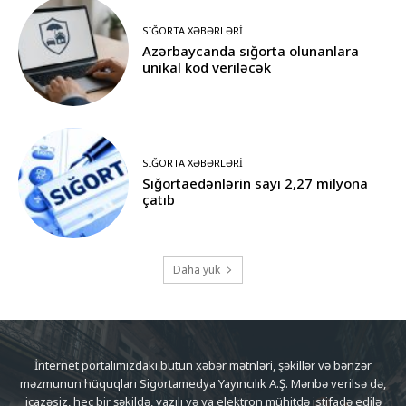
SIĞORTA XƏBƏRLƏRI
Azərbaycanda sığorta olunanlara
unikal kod veriləcək
SIĞORTA XƏBƏRLƏRI
Sığortaedənlərin sayı 2,27 milyona
çatıb
Daha yük
İnternet portalımızdakı bütün xəbər mətnləri, şəkillər və bənzər
məzmunun hüquqları Sigortamedya Yayıncılık A.Ş. Mənbə verilsə də,
icazəsiz, heç bir şəkildə, yazılı və ya elektron mühitdə istifadə edilə