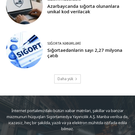
Azərbaycanda sığorta olunanlara
unikal kod veriləcək
SIĞORTA XƏBƏRLƏRI
Sığortaedənlərin sayı 2,27 milyona
çatıb
Daha yük
İnternet portalımızdakı bütün xəbər mətnləri, şəkillər və bənzər
məzmunun hüquqları Sigortamedya Yayıncılık A.Ş. Mənbə verilsə də,
icazəsiz, heç bir şəkildə, yazılı və ya elektron mühitdə istifadə edilə
bilməz.