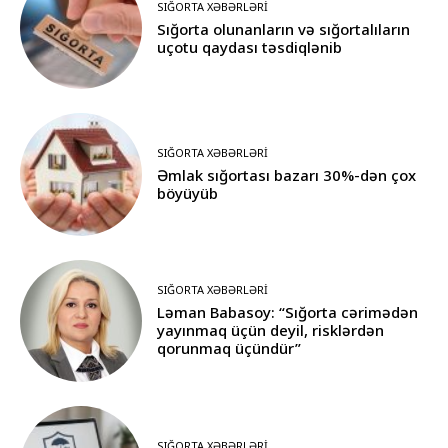
SIĞORTA XƏBƏRLƏRI
Sığorta olunanların və sığortalıların
uçotu qaydası təsdiqlənib
SIĞORTA XƏBƏRLƏRI
Əmlak sığortası bazarı 30%-dən çox
böyüyüb
SIĞORTA XƏBƏRLƏRI
Ləman Babasoy: “Sığorta cərimədən
yayınmaq üçün deyil, risklərdən
qorunmaq üçündür”
SIĞORTA XƏBƏRLƏRI