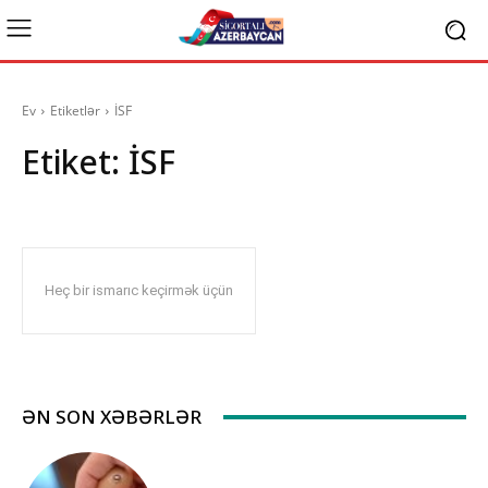
Ev
Etiketlər
İSF
Etiket:
İSF
Heç bir ismarıc keçirmək üçün
ƏN SON XƏBƏRLƏR