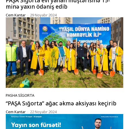
PAŞA Sığorta evi yanan müştərisinə 15-
minə yaxın ödəniş edib
Cem Kantar
-
29 Noyabr 2024
PASHA SIGORTA
“PAŞA Sığorta” ağac əkmə aksiyası keçirib
Cem Kantar
-
22 Noyabr 2024