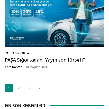
PASHA SIGORTA
PAŞA Sığortadan “Yayın son fürsəti”
Cem Kantar
-
30 Avqust 2024
1
2
3
ƏN SON XƏBƏRLƏR