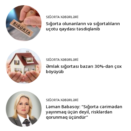
SIĞORTA XƏBƏRLƏRI
Sığorta olunanların və sığortalıların
uçotu qaydası təsdiqlənib
SIĞORTA XƏBƏRLƏRI
Əmlak sığortası bazarı 30%-dən çox
böyüyüb
SIĞORTA XƏBƏRLƏRI
Ləman Babasoy: “Sığorta cərimədən
yayınmaq üçün deyil, risklərdən
qorunmaq üçündür”