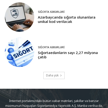
SIĞORTA XƏBƏRLƏRI
Azərbaycanda sığorta olunanlara
unikal kod veriləcək
SIĞORTA XƏBƏRLƏRI
Sığortaedənlərin sayı 2,27 milyona
çatıb
Daha yük
İnternet portalımızdakı bütün xəbər mətnləri, şəkillər və bənzər
məzmunun hüquqları Sigortamedya Yayıncılık A.Ş. Mənbə verilsə də,