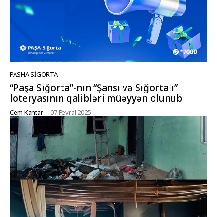
PASHA SIGORTA
“Paşa Sığorta”-nın “Şansı və Sığortalı”
loteryasının qalibləri müəyyən olunub
Cem Kantar
-
07 Fevral 2025