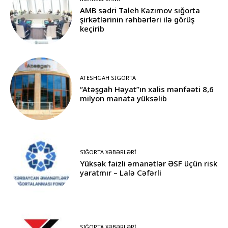
AMB sədri Taleh Kazımov sığorta
şirkətlərinin rəhbərləri ilə görüş
keçirib
ATESHGAH SIGORTA
“Atəşgah Həyat”ın xalis mənfəəti 8,6
milyon manata yüksəlib
SIĞORTA XƏBƏRLƏRI
Yüksək faizli əmanətlər ƏSF üçün risk
yaratmır – Lalə Cəfərli
SIĞORTA XƏBƏRLƏRI