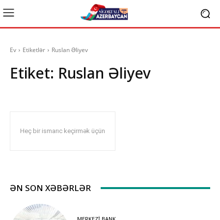
Ev
Etiketlər
Ruslan Əliyev
Etiket:
Ruslan Əliyev
Heç bir ismarıc keçirmək üçün
ƏN SON XƏBƏRLƏR
MERKEZI BANK