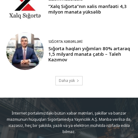
“Xalq Sığorta”nın xalis mənfəəti 4,3
milyon manata yüksəlib
SIĞORTA XƏBƏRLƏRI
Sığorta haqları yığımları 80% artaraq
1,5 milyard manata çatıb – Taleh
Kazımov
Daha yük
İnternet portalımızdakı bütün xəbər mətnləri, şəkillər və bənzər
məzmunun hüquqları Sigortamedya Yayıncılık A.Ş. Mənbə verilsə də,
icazəsiz, heç bir şəkildə, yazılı və ya elektron mühitdə istifadə edilə
bilməz.