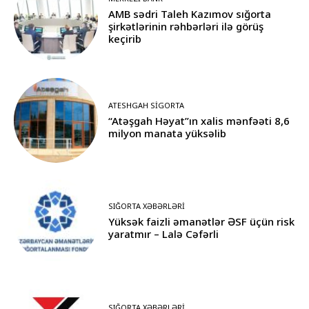
AMB sədri Taleh Kazımov sığorta
şirkətlərinin rəhbərləri ilə görüş
keçirib
ATESHGAH SIGORTA
“Atəşgah Həyat”ın xalis mənfəəti 8,6
milyon manata yüksəlib
SIĞORTA XƏBƏRLƏRI
Yüksək faizli əmanətlər ƏSF üçün risk
yaratmır – Lalə Cəfərli
SIĞORTA XƏBƏRLƏRI