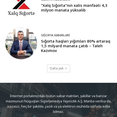
“Xalq Sığorta”nın xalis mənfəəti 4,3
milyon manata yüksəlib
SIĞORTA XƏBƏRLƏRI
Sığorta haqları yığımları 80% artaraq
1,5 milyard manata çatıb – Taleh
Kazımov
Daha yük
İnternet portalımızdakı bütün xəbər mətnləri, şəkillər və bənzər
məzmunun hüquqları Sigortamedya Yayıncılık A.Ş. Mənbə verilsə də,
icazəsiz, heç bir şəkildə, yazılı və ya elektron mühitdə istifadə edilə
bilməz.