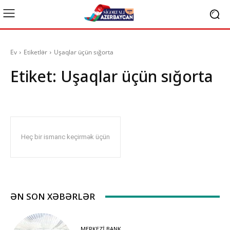
Ev
Etiketlər
Uşaqlar üçün sığorta
Etiket:
Uşaqlar üçün sığorta
Heç bir ismarıc keçirmək üçün
ƏN SON XƏBƏRLƏR
MERKEZI BANK